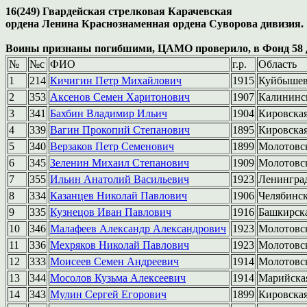
16(249) Гвардейская стрелковая Карачевская
ордена Ленина Краснознаменная ордена Суворова дивизия.
Воины признаны погибшими, ЦАМО проверило, в Фонд 58 да
№
№c
ФИО
г.р.
Область
1
214
Кичигин Петр Михайлович
1915
Куйбышев
2
353
Аксенов Семен Харитонович
1907
Калининс
3
341
Бахбин Владимир Ильич
1904
Кировска
4
339
Вагин Прокопий Степанович
1895
Кировска
5
340
Верзаков Петр Семенович
1899
Молотовс
6
345
Зеленин Михаил Степанович
1909
Молотовс
7
355
Ильин Анатолий Васильевич
1923
Ленингра
8
334
Казанцев Николай Павлович
1906
Челябинс
9
335
Кузнецов Иван Павлович
1916
Башкирск
10
346
Малафеев Александр Александрович
1923
Молотовск
11
336
Мехряков Николай Павлович
1923
Молотовс
12
333
Моисеев Семен Андреевич
1914
Молотовс
13
344
Мосолов Кузьма Алексеевич
1914
Марийска
14
343
Мулин Сергей Егорович
1899
Кировска