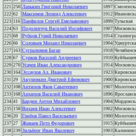
221
250
Ларькин Григорий Николаевич
1897
Смоленск
222
62
Максимов Леонид Алексеевич
1912
Ивановск
223
116
Панфилов Сергей Емельянович
1899
Тульская
224
63
Подоленчук Василий Иосифович
1907
Московск
225
68
Рубцов Гурий Николаевич
1914
Сталингра
226
66
Соловьев Михаил Николаевич
1904
Удмуртск
227
163
Сугралимов Багар
1918
Челябинс
228
67
Сурков Василий Андреевич
1910
Куйбышев
229
270
Усачев Иван Александрович
1914
Московск
230
164
Эссаулов Ал. Иванович
1923
Кировска
231
29
Акулинкин Дмитрий Ефимович
1900
Кировска
232
108
Антипов Яков Саватеевич
1907
Молотовс
233
168
Архипов Василий Иванович
1896
Ярославск
234
41
Бардин Антон Михайлович
1904
Мордовск
235
158
Вихрев Иван Алексеевич
1902
Московск
236
20
Грибов Павел Васильевич
1900
Молотовс
237
27
Живаев Петр Федорович
1915
Куйбышев
238
239
Зильберг Иван Яколевич
1903
Калининс