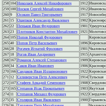
258
104
Николаев Алексей Никифорович
1912
Ивановск
259
100
Носков Сергей Михайлович
1912
Ивановск
260
9
Осокин Павел Григорьевич
1917
Новосиби
261
15
Ощепков Александр Яковлевич
1902
Краснояр
262
22
Пеньков Иван Федорович
1901
Удмуртск
263
23
Плотников Константин Михайлович
1921
Молотовс
264
105
Попов Николай Федорович
Кировска
265
40
Попов Петр Васильевич
1896
Кировска
266
28
Рогачев Игнатий Фролович
1901
Чкаловска
267
18
Рогов Иван Андреевич
1915
Архангель
268
167
Романов Алексей Степанович
1909
Кировска
269
34
Саков Иван Иванович
1906
Краснояр
270
166
Сандаков Иван Илларионович
1922
Кировска
271
12
Селиверстов Петр Алексеевич
1914
Тульская
272
107
Стафеев Аркадий Семенович
1908
Свердлов
273
165
Степанов Исак Прокопьевич
1903
Якутская
274
11
Степанов Михаил Федорович
1922
Свердлов
275
35
Столяров Иван Яковлевич
1900
Горьковск
276
36
Тарлавин Петр Михайлович
Чкаловска