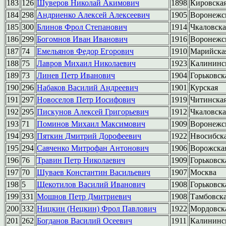
183
126
Шуверов Николай Акимович
1898
Кировска
184
298
Андриенко Алексей Алексеевич
1905
Воронежс
185
300
Блинов Фрол Степанович
1914
Чкаловска
186
299
Богомнов Иван Иванович
1916
Воронежс
187
74
Емельянов Федор Егорович
1910
Марийска
188
75
Лавров Михаил Николаевич
1923
Калининс
189
73
Линев Петр Иванович
1904
Горьковск
190
296
Набаков Василий Андреевич
1901
Курская
191
297
Новоселов Петр Иосифович
1919
Читинска
192
295
Пискунов Алексей Григорьевич
1912
Чкаловска
193
71
Поминов Михаил Максимович
1909
Воронежс
194
293
Пяткин Дмитрий Дорофеевич
1922
Нвосибск
195
294
Савченко Митрофан Антонович
1906
Ворожска
196
76
Травин Петр Николаевич
1909
Горьковск
197
70
Шуваев Константин Васильевич
1907
Москва
198
5
Щекотилов Василий Иванович
1908
Горьковск
199
331
Мошнов Петр Дмитриевич
1908
Тамбовск
200
332
Ницкин (Нецкин) Фрол Павлович
1922
Мордовск
201
262
Богданов Василий Осеевич
1911
Калининс