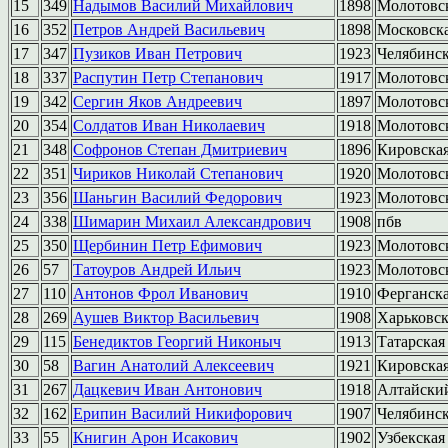
15
349
Надымов Василий Михайлович
1898
Молотовс
16
352
Петров Андрей Васильевич
1898
Московск
17
347
Пузиков Иван Петрович
1923
Челябинс
18
337
Распутин Петр Степанович
1917
Молотовс
19
342
Сергин Яков Андреевич
1897
Молотовс
20
354
Солдатов Иван Николаевич
1918
Молотовс
21
348
Софронов Степан Дмитриевич
1896
Кировска
22
351
Чириков Николай Степанович
1920
Молотовс
23
356
Шаньгин Василий Федорович
1923
Молотовс
24
338
Шимарин Михаил Александрович
1908
пбв
25
350
Щербинин Петр Ефимович
1923
Молотовс
26
57
Татоуров Андрей Ильич
1923
Молотовс
27
110
Антонов Фрол Иванович
1910
Ферганск
28
269
Аушев Виктор Васильевич
1908
Харьковск
29
115
Бенедиктов Георгий Никоныч
1913
Татарская
30
58
Вагин Анатолий Алексеевич
1921
Кировска
31
267
Дацкевич Иван Антонович
1918
Алтайски
32
162
Ерипин Василий Никифорович
1907
Челябинс
33
55
Книгин Арон Исакович
1902
Узбекская