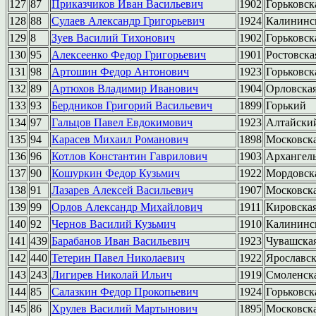
127
87
Приказчиков Иван Васильевич
1902
Горьковск
128
88
Сулаев Александр Григорьевич
1924
Калининс
129
8
Зуев Василий Тихонович
1902
Горьковск
130
95
Алексеенко Федор Григорьевич
1901
Ростовска
131
98
Артошин Федор Антонович
1923
Горьковск
132
89
Артюхов Владимир Иванович
1904
Орловска
133
93
Бердников Григорий Васильевич
1899
Горький
134
97
Гальцов Павел Евдокимович
1923
Алтайски
135
94
Карасев Михаил Романович
1898
Московск
136
96
Котлов Константин Гаврилович
1903
Архангель
137
90
Кошуркин Федор Кузьмич
1922
Мордовск
138
91
Лазарев Алексей Васильевич
1907
Московск
139
99
Орлов Александр Михайлович
1911
Кировска
140
92
Чернов Василий Кузьмич
1910
Калининс
141
439
Барабанов Иван Васильевич
1923
Чувашска
142
440
Тетерин Павел Николаевич
1922
Ярославск
143
243
Лигирев Николай Ильич
1919
Смоленск
144
85
Салазкин Федор Прокопьевич
1924
Горьковск
145
86
Хрулев Василий Мартынович
1895
Московск