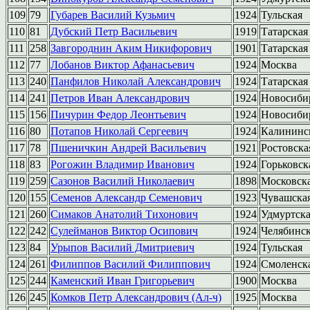
109
79
Губарев Василий Кузьмич
1924
Тульская
110
81
Дубский Петр Васильевич
1919
Татарская
111
258
Завгороднин Аким Никифорович
1901
Татарска
112
77
Лобанов Виктор Афанасьевич
1924
Москва
113
240
Панфилов Николай Александрович
1924
Татарская
114
241
Петров Иван Александрович
1924
Новосиби
115
156
Пичурин Федор Леонтьевич
1924
Новосиби
116
80
Потапов Николай Сергеевич
1924
Калининс
117
78
Пшеничкин Андрей Васильевич
1921
Ростовска
118
83
Рогожин Владимир Иванович
1924
Горьковск
119
259
Сазонов Василий Николаевич
1898
Московск
120
155
Семенов Александр Семенович
1923
Чувашска
121
260
Симаков Анатолий Тихонович
1924
Удмуртск
122
242
Сулейманов Виктор Осипович
1924
Челябинс
123
84
Урыпов Василий Дмитриевич
1924
Тульская
124
261
Филиппов Василий Филиппович
1924
Смоленск
125
244
Каменский Иван Григорьевич
1900
Москва
126
245
Комков Петр Александрович (Ал-ч)
1925
Москва