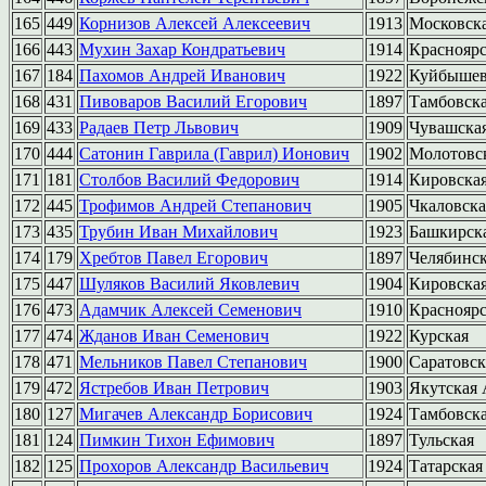
165
449
Корнизов Алексей Алексеевич
1913
Московск
166
443
Мухин Захар Кондратьевич
1914
Краснояр
167
184
Пахомов Андрей Иванович
1922
Куйбышев
168
431
Пивоваров Василий Егорович
1897
Тамбовск
169
433
Радаев Петр Львович
1909
Чувашска
170
444
Сатонин Гаврила (Гаврил) Ионович
1902
Молотовс
171
181
Столбов Василий Федорович
1914
Кировска
172
445
Трофимов Андрей Степанович
1905
Чкаловска
173
435
Трубин Иван Михайлович
1923
Башкирск
174
179
Хребтов Павел Егорович
1897
Челябинс
175
447
Шуляков Василий Яковлевич
1904
Кировска
176
473
Адамчик Алексей Семенович
1910
Краснояр
177
474
Жданов Иван Семенович
1922
Курская
178
471
Мельников Павел Степанович
1900
Саратовск
179
472
Ястребов Иван Петрович
1903
Якутская
180
127
Мигачев Александр Борисович
1924
Тамбовск
181
124
Пимкин Тихон Ефимович
1897
Тульская
182
125
Прохоров Александр Васильевич
1924
Татарская