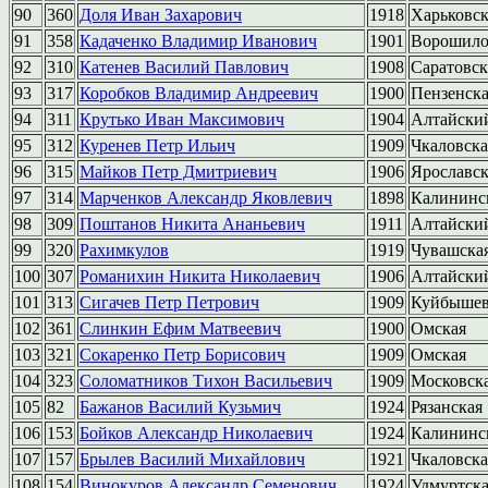
90
360
Доля Иван Захарович
1918
Харьковск
91
358
Кадаченко Владимир Иванович
1901
Ворошило
92
310
Катенев Василий Павлович
1908
Саратовск
93
317
Коробков Владимир Андреевич
1900
Пензенск
94
311
Крутько Иван Максимович
1904
Алтайски
95
312
Куренев Петр Ильич
1909
Чкаловска
96
315
Майков Петр Дмитриевич
1906
Ярославск
97
314
Марченков Александр Яковлевич
1898
Калининс
98
309
Поштанов Никита Ананьевич
1911
Алтайски
99
320
Рахимкулов
1919
Чувашска
100
307
Романихин Никита Николаевич
1906
Алтайски
101
313
Сигачев Петр Петрович
1909
Куйбышев
102
361
Слинкин Ефим Матвеевич
1900
Омская
103
321
Сокаренко Петр Борисович
1909
Омская
104
323
Соломатников Тихон Васильевич
1909
Московск
105
82
Бажанов Василий Кузьмич
1924
Рязанская
106
153
Бойков Александр Николаевич
1924
Калининс
107
157
Брылев Василий Михайлович
1921
Чкаловска
108
154
Винокуров Александр Семенович
1924
Удмуртск