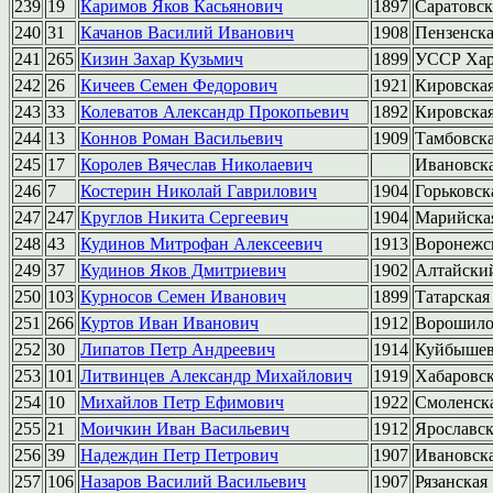
239
19
Каримов Яков Касьянович
1897
Саратовск
240
31
Качанов Василий Иванович
1908
Пензенск
241
265
Кизин Захар Кузьмич
1899
УССР Хар
242
26
Кичеев Семен Федорович
1921
Кировска
243
33
Колеватов Александр Прокопьевич
1892
Кировска
244
13
Коннов Роман Васильевич
1909
Тамбовск
245
17
Королев Вячеслав Николаевич
Ивановск
246
7
Костерин Николай Гаврилович
1904
Горьковск
247
247
Круглов Никита Сергеевич
1904
Марийска
248
43
Кудинов Митрофан Алексеевич
1913
Воронежс
249
37
Кудинов Яков Дмитриевич
1902
Алтайски
250
103
Курносов Семен Иванович
1899
Татарская
251
266
Куртов Иван Иванович
1912
Ворошило
252
30
Липатов Петр Андреевич
1914
Куйбышев
253
101
Литвинцев Александр Михайлович
1919
Хабаровс
254
10
Михайлов Петр Ефимович
1922
Смоленск
255
21
Моичкин Иван Васильевич
1912
Ярославск
256
39
Надеждин Петр Петрович
1907
Ивановск
257
106
Назаров Василий Васильевич
1907
Рязанская