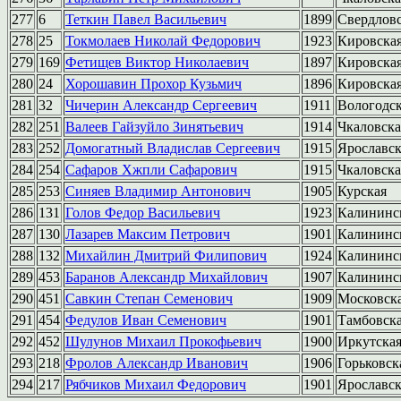
277
6
Теткин Павел Васильевич
1899
Свердлов
278
25
Токмолаев Николай Федорович
1923
Кировска
279
169
Фетищев Виктор Николаевич
1897
Кировска
280
24
Хорошавин Прохор Кузьмич
1896
Кировска
281
32
Чичерин Александр Сергеевич
1911
Вологодс
282
251
Валеев Гайзуйло Зинятьевич
1914
Чкаловска
283
252
Домогатный Владислав Сергеевич
1915
Ярославск
284
254
Сафаров Хжпли Сафарович
1915
Чкаловска
285
253
Синяев Владимир Антонович
1905
Курская
286
131
Голов Федор Васильевич
1923
Калининс
287
130
Лазарев Максим Петрович
1901
Калининс
288
132
Михайлин Дмитрий Филипович
1924
Калининс
289
453
Баранов Александр Михайлович
1907
Калининс
290
451
Савкин Степан Семенович
1909
Московск
291
454
Федулов Иван Семенович
1901
Тамбовск
292
452
Шулунов Михаил Прокофьевич
1900
Иркутска
293
218
Фролов Александр Иванович
1906
Горьковск
294
217
Рябчиков Михаил Федорович
1901
Ярославск