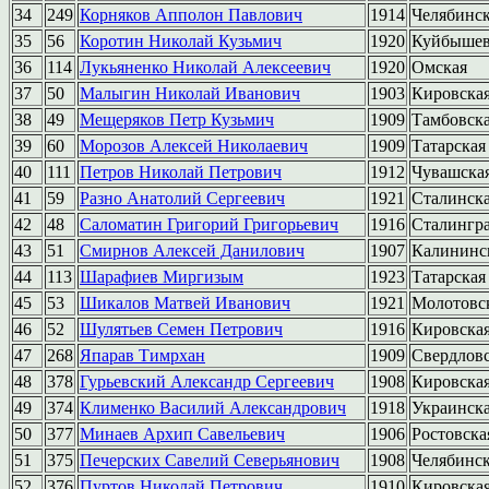
34
249
Корняков Апполон Павлович
1914
Челябинс
35
56
Коротин Николай Кузьмич
1920
Куйбышев
36
114
Лукьяненко Николай Алексеевич
1920
Омская
37
50
Малыгин Николай Иванович
1903
Кировска
38
49
Мещеряков Петр Кузьмич
1909
Тамбовск
39
60
Морозов Алексей Николаевич
1909
Татарская
40
111
Петров Николай Петрович
1912
Чувашска
41
59
Разно Анатолий Сергеевич
1921
Сталинск
42
48
Саломатин Григорий Григорьевич
1916
Сталингра
43
51
Смирнов Алексей Данилович
1907
Калининс
44
113
Шарафиев Миргизым
1923
Татарская
45
53
Шикалов Матвей Иванович
1921
Молотовс
46
52
Шулятьев Семен Петрович
1916
Кировска
47
268
Япарав Тимрхан
1909
Свердлов
48
378
Гурьевский Александр Сергеевич
1908
Кировска
49
374
Клименко Василий Александрович
1918
Украинск
50
377
Минаев Архип Савельевич
1906
Ростовска
51
375
Печерских Савелий Северьянович
1908
Челябинс
52
376
Пуртов Николай Петрович
1910
Кировска