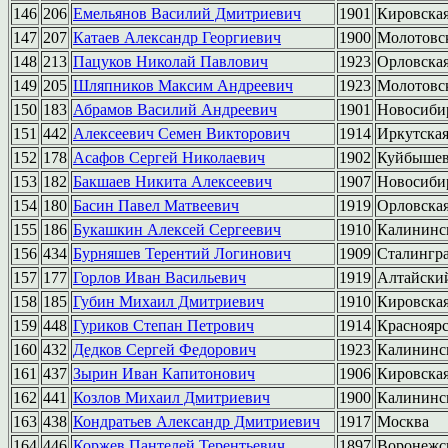
146
206
Емельянов Василий Дмитриевич
1901
Кировска
147
207
Катаев Александр Георгиевич
1900
Молотовс
148
213
Пацуков Николай Павлович
1923
Орловска
149
205
Шляпников Максим Андреевич
1923
Молотовс
150
183
Абрамов Василий Андреевич
1901
Новосиби
151
442
Алексеевич Семен Викторович
1914
Иркутска
152
178
Асафов Сергей Николаевич
1902
Куйбышев
153
182
Бакшаев Никита Алексеевич
1907
Новосиби
154
180
Басин Павел Матвеевич
1919
Орловска
155
186
Букашкин Алексей Сергеевич
1910
Калининс
156
434
Бурняшев Терентий Логинович
1909
Сталингра
157
177
Горлов Иван Васильевич
1919
Алтайски
158
185
Губин Михаил Дмитриевич
1910
Кировска
159
448
Гуриков Степан Петрович
1914
Краснояр
160
432
Дедков Сергей Федорович
1923
Калининс
161
437
Зырин Иван Капитонович
1906
Кировска
162
441
Козлов Михаил Дмитриевич
1900
Калининс
163
438
Кондратьев Александр Дмитриевич
1917
Москва
164
446
Коржев Пантелей Терентьевич
1897
Воронежс