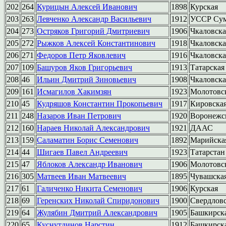
202
264
Курицын Алексей Иванович
1898
Курская
203
263
Левченко Александр Васильевич
1912
УССР Сум
204
273
Остряков Григорий Дмитриевич
1906
Чкаловска
205
272
Рыжков Алексей Константинович
1918
Чкаловска
206
271
Федоров Петр Яковлевич
1916
Чкаловска
207
109
Башуров Яков Григорьевич
1913
Татарская
208
46
Ильин Дмитрий Зиновьевич
1908
Чкаловска
209
161
Исмагилов Хакимзян
1923
Молотовс
210
45
Кудряшов Константин Прокопьевич
1917
Кировска
211
248
Назаров Иван Петрович
1920
Воронежс
212
160
Нараев Николай Александрович
1921
ДААС
213
159
Саламатин Борис Семенович
1892
Марийска
214
44
Шигаев Павел Андреевич
1923
Татарстан
215
47
Яблоков Александр Иванович
1906
Молотовс
216
305
Матвеев Иван Матвеевич
1895
Чувашска
217
61
Галиченко Никита Семенович
1906
Курская
218
69
Геренских Николай Спиридонович
1900
Свердлов
219
64
Жулябин Дмитрий Александрович
1905
Башкирск
220
65
Куснутдинов Нарстин
1912
Башкирск