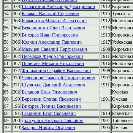
53
373
Шалагинов Александр Дмитриевич
1912
Кировска
54
365
Беляков Василий Сергеевич
1915
Тульская
55
368
Бормонтов Михаил Алексеевич
1912
Молотовс
56
364
Вековшинин Иван Васильевич
1915
Молотовс
57
369
Вихорев Иван Григорьевич
1913
Кировска
58
366
Колчин Александр Павлович
1917
Узбекска
59
363
Мальцев Савелий Перфильевич
1908
Кировска
60
362
Пермяков Федор Григорьевич
1911
Молотовс
61
367
Полетаев Михаил Николаевич
1916
Молотовс
62
372
Филимонов Серафим Васильевич
1908
Кировска
63
370
Черепанов Тимофей Спиридонович
1907
Молотовс
64
371
Шулятьев Дмитрий Андреевич
1911
Кировска
65
202
Балашов Илья Тимофеевич
Курская
66
190
Веревкин Степан Яковлевич
1901
Омская
67
196
Вихорев Леонид Васильевич
Кировска
68
191
Гаврилин Егор Яковлевич
1914
Рязанская
69
200
Долгушин Николай Павлович
1901
Тобольска
70
199
Захаров Никита Огаревич
1905
Омская