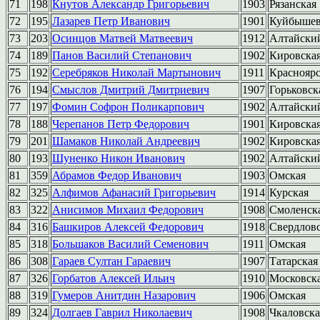
71
198
Кнутов Александр Григорьевич
1903
Рязанская
72
195
Лазарев Петр Иванович
1901
Куйбышев
73
203
Осинцов Матвей Матвеевич
1912
Алтайски
74
189
Панов Василий Степанович
1902
Кировска
75
192
Серебряков Николай Мартынович
1911
Краснояр
76
194
Смыслов Дмитрий Дмитриевич
1907
Горьковск
77
197
Фомин Софрон Поликарпович
1902
Алтайски
78
188
Черепанов Петр Федорович
1901
Кировска
79
201
Шамаков Николай Андреевич
1902
Кировска
80
193
Шуненко Никон Иванович
1902
Алтайски
81
359
Абрамов Федор Иванович
1903
Омская
82
325
Алфимов Афанасий Григорьевич
1914
Курская
83
322
Анисимов Михаил Федорович
1908
Смоленск
84
316
Башкиров Алексей Федорович
1918
Свердлов
85
318
Большаков Василий Семенович
1911
Омская
86
308
Гараев Султан Гараевич
1907
Татарская
87
326
Горбатов Алексей Ильич
1910
Московск
88
319
Гумеров Анитдин Назарович
1906
Омская
89
324
Долгаев Гаврил Николаевич
1908
Чкаловска