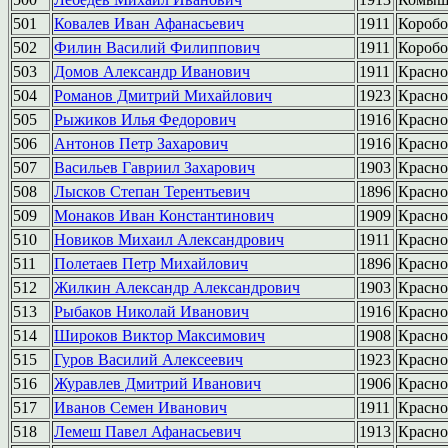
501
Ковалев Иван Афанасьевич
1911
Коробо
502
Филин Василий Филиппович
1911
Коробо
503
Домов Александр Иванович
1911
Красно
504
Романов Дмитрий Михайлович
1923
Красно
505
Рыжиков Илья Федорович
1916
Красно
506
Антонов Петр Захарович
1916
Красно
507
Васильев Гавриил Захарович
1903
Красно
508
Лысков Степан Терентьевич
1896
Красно
509
Монаков Иван Константинович
1909
Красно
510
Новиков Михаил Александрович
1911
Красно
511
Полетаев Петр Михайлович
1896
Красно
512
Жилкин Александр Александрович
1903
Красно
513
Рыбаков Николай Иванович
1916
Красно
514
Широков Виктор Максимович
1908
Красно
515
Гуров Василий Алексеевич
1923
Красно
516
Журавлев Дмитрий Иванович
1906
Красно
517
Иванов Семен Иванович
1911
Красно
518
Лемеш Павел Афанасьевич
1913
Красно