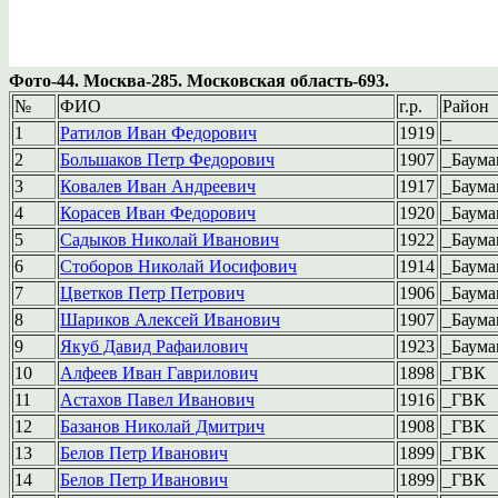
Фото-44. Москва-285. Московская область-693.
№
ФИО
г.р.
Район
1
Ратилов Иван Федорович
1919
_
2
Большаков Петр Федорович
1907
_Баума
3
Ковалев Иван Андреевич
1917
_Баума
4
Корасев Иван Федорович
1920
_Баума
5
Садыков Николай Иванович
1922
_Баума
6
Стоборов Николай Иосифович
1914
_Баума
7
Цветков Петр Петрович
1906
_Баума
8
Шариков Алексей Иванович
1907
_Баума
9
Якуб Давид Рафаилович
1923
_Баума
10
Алфеев Иван Гаврилович
1898
_ГВК
11
Астахов Павел Иванович
1916
_ГВК
12
Базанов Николай Дмитрич
1908
_ГВК
13
Белов Петр Иванович
1899
_ГВК
14
Белов Петр Иванович
1899
_ГВК