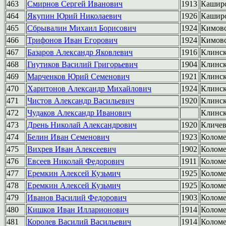
463
Смирнов Сергей Иванович
1913
Кашир
464
Якупин Юрий Николаевич
1926
Кашир
465
Сбрывалин Михаил Борисович
1924
Кимов
466
Трифонов Иван Егорович
1924
Кимов
467
Базаров Александр Яковлевич
1916
Клинс
468
Гнутиков Василий Григорьевич
1904
Клинс
469
Марченков Юрий Семенович
1921
Клинс
470
Харитонов Александр Михайлович
1924
Клинс
471
Чистов Александр Васильевич
1920
Клинс
472
Чудаков Александр Иванович
Клинс
473
Дрень Николай Александрович
1920
Кличе
474
Белин Иван Семенович
1923
Колом
475
Вихрев Иван Алексеевич
1902
Колом
476
Евсеев Николай Федорович
1911
Колом
477
Еремкин Алексей Кузьмич
1925
Колом
478
Еремкин Алексей Кузьмич
1925
Колом
479
Иванов Василий Федорович
1903
Колом
480
Кишков Иван Илларионович
1914
Колом
481
Королев Василий Васильевич
1914
Колом