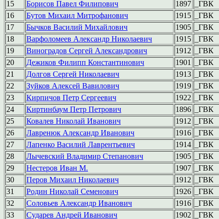
15
Борисов Павел Филипович
1897
_ГВК
16
Бутов Михаил Митрофанович
1915
_ГВК
17
Бычков Василий Михайлович
1905
_ГВК
18
Варфоломеев Александр Николаевич
1915
_ГВК
19
Виноградов Сергей Александрович
1912
_ГВК
20
Дежиков Филипп Константинович
1901
_ГВК
21
Долгов Сергей Николаевич
1913
_ГВК
22
Зуйков Алексей Вавилович
1919
_ГВК
23
Кирпичов Петр Сергеевич
1922
_ГВК
24
Киртинбаум Петр Петрович
1896
_ГВК
25
Ковалев Николай Иванович
1912
_ГВК
26
Лавренюк Александр Иванович
1916
_ГВК
27
Лапенко Василий Лаврентьевич
1914
_ГВК
28
Лычевский Владимир Степанович
1905
_ГВК
29
Нестеров Иван М.
1907
_ГВК
30
Перов Михаил Николаевич
1912
_ГВК
31
Родин Николай Семенович
1926
_ГВК
32
Соловьев Александр Иванович
1916
_ГВК
33
Сударев Андрей Иванович
1902
_ГВК