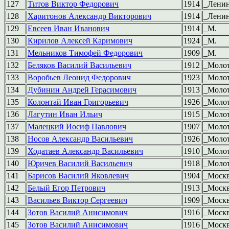
127
Титов Виктор Федорович
1914
_Лени
128
Харитонов Александр Викторович
1914
_Лени
129
Евсеев Иван Иванович
1914
_М.
130
Кирилов Алексей Каримович
1924
_М.
131
Мельников Тимофей Федорович
1909
_М.
132
Беляков Василий Васильевич
1912
_Моло
133
Воробьев Леонид Федорович
1923
_Моло
134
Дубинин Андрей Герасимович
1913
_Моло
135
Колонтай Иван Григорьевич
1926
_Моло
136
Лагутин Иван Ильич
1915
_Моло
137
Малецкий Иосиф Павлович
1907
_Моло
138
Носов Александр Васильевич
1926
_Моло
139
Ходатаев Александр Васильевич
1910
_Моло
140
Юричев Василий Васильевич
1918
_Моло
141
Барисов Василий Яковлевич
1904
_Моск
142
Белый Егор Петрович
1913
_Моск
143
Васильев Виктор Сергеевич
1909
_Моск
144
Зотов Василий Анисимович
1916
_Моск
145
Зотов Василий Анисимович
1916
_Моск