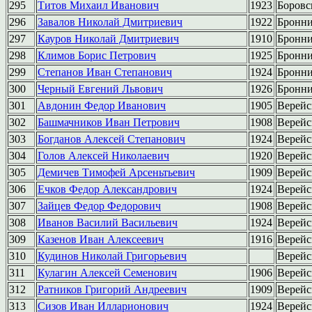
295
Титов Михаил Иванович
1923
Боровс
296
Завалов Николай Дмитриевич
1922
Бронн
297
Кауров Николай Дмитриевич
1910
Бронн
298
Климов Борис Петрович
1925
Бронн
299
Степанов Иван Степанович
1924
Бронн
300
Черный Евгений Львович
1926
Бронн
301
Авдонин Федор Иванович
1905
Верейс
302
Башмачников Иван Петрович
1908
Верейс
303
Богданов Алексей Степанович
1924
Верейс
304
Голов Алексей Николаевич
1920
Верейс
305
Демичев Тимофей Арсеньтьевич
1909
Верейс
306
Ечков Федор Александрович
1924
Верейс
307
Зайцев Федор Федорович
1908
Верейс
308
Иванов Василий Васильевич
1924
Верейс
309
Казенов Иван Алексеевич
1916
Верейс
310
Кудинов Николай Григорьевич
Верейс
311
Кулагин Алексей Семенович
1906
Верейс
312
Ратников Григорий Андреевич
1909
Верейс
313
Сизов Иван Илларионович
1924
Верейс