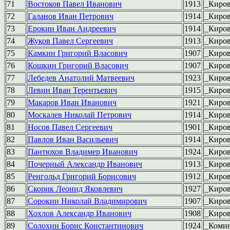
71
Востоков Павел Иванович
1913
_Киро
72
Галанов Иван Петрович
1914
_Киро
73
Ерокин Иван Андреевич
1914
_Киро
74
Жуков Павел Сергеевич
1913
_Киро
75
Камкин Григорий Власович
1907
_Киро
76
Кошкин Григорий Власович
1907
_Киро
77
Лебедев Анатолий Матвеевич
1923
_Киро
78
Левин Иван Терентьевич
1915
_Киро
79
Макаров Иван Иванович
1921
_Киро
80
Москалев Николай Петрович
1914
_Киро
81
Носов Павел Сергеевич
1901
_Киро
82
Павлов Иван Васильевич
1914
_Киро
83
Пантюхов Владимер Иванович
1924
_Киро
84
Почерный Александр Иванович
1913
_Киро
85
Ренгольд Григорий Борисович
1912
_Киро
86
Скорик Леонид Яковлевич
1927
_Киро
87
Сорокин Николай Владимирович
1907
_Киро
88
Хохлов Александр Иванович
1908
_Киро
89
Солохин Борис Константинович
1924
_Коми