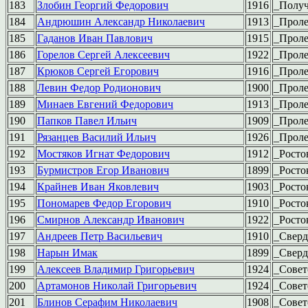
183
Злобин Георгий Федорович
1916
_Полу
184
Андрюшин Александр Николаевич
1913
_Проле
185
Гаданов Иван Павлович
1915
_Проле
186
Горелов Сергей Алексеевич
1922
_Проле
187
Крюков Сергей Егорович
1916
_Проле
188
Левин Федор Родионович
1900
_Проле
189
Минаев Евгений Федорович
1913
_Проле
190
Папков Павел Ильич
1909
_Проле
191
Рязанцев Василий Ильич
1926
_Проле
192
Мостяков Игнат Федорович
1912
_Росто
193
Бурмистров Егор Иванович
1899
_Росто
194
Крайнев Иван Яковлевич
1903
_Росто
195
Пономарев Федор Егорович
1910
_Росто
196
Смирнов Александр Иванович
1922
_Росто
197
Андреев Петр Васильевич
1910
_Сверд
198
Нарын Имак
1899
_Сверд
199
Алексеев Владимир Григорьевич
1924
_Совет
200
Артамонов Николай Григорьевич
1924
_Совет
201
Блинов Серафим Николаевич
1908
_Совет