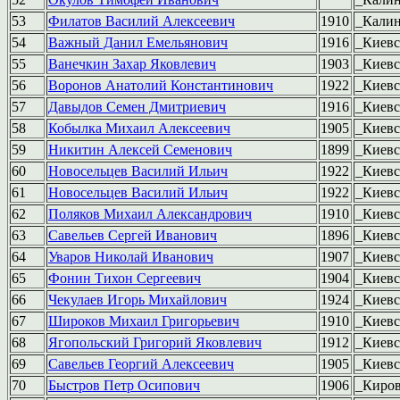
53
Филатов Василий Алексеевич
1910
_Кали
54
Важный Данил Емельянович
1916
_Киев
55
Ванечкин Захар Яковлевич
1903
_Киев
56
Воронов Анатолий Константинович
1922
_Киев
57
Давыдов Семен Дмитриевич
1916
_Киев
58
Кобылка Михаил Алексеевич
1905
_Киев
59
Никитин Алексей Семенович
1899
_Киев
60
Новосельцев Василий Ильич
1922
_Киев
61
Новосельцев Василий Ильич
1922
_Киев
62
Поляков Михаил Александрович
1910
_Киев
63
Савельев Сергей Иванович
1896
_Киев
64
Уваров Николай Иванович
1907
_Киев
65
Фонин Тихон Сергеевич
1904
_Киев
66
Чекулаев Игорь Михайлович
1924
_Киев
67
Широков Михаил Григорьевич
1910
_Киев
68
Ягопольский Григорий Яковлевич
1912
_Киев
69
Савельев Георгий Алексеевич
1905
_Киевс
70
Быстров Петр Осипович
1906
_Киро