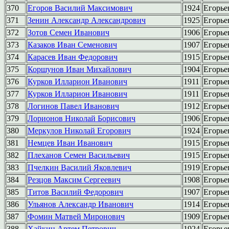
370
Егоров Василий Максимович
1924
Егорье
371
Зенин Александр Александрович
1925
Егорье
372
Зотов Семен Иванович
1906
Егорье
373
Казаков Иван Семенович
1907
Егорье
374
Карасев Иван Федорович
1915
Егорье
375
Коршунов Иван Михайлович
1904
Егорье
376
Курков Илларион Иванович
1911
Егорье
377
Курков Илларион Иванович
1911
Егорье
378
Логинов Павел Иванович
1912
Егорье
379
Лорионов Николай Борисович
1906
Егорье
380
Меркулов Николай Егорович
1924
Егорье
381
Немцев Иван Иванович
1915
Егорье
382
Плеханов Семен Васильевич
1915
Егорье
383
Пчелкин Василий Яковлевич
1919
Егорье
384
Резцов Максим Сергеевич
1908
Егорье
385
Титов Василий Федорович
1907
Егорье
386
Ульянов Александр Иванович
1914
Егорье
387
Фомин Матвей Миронович
1909
Егорье
388
Хайкин Артем Петрович
1924
Егорье