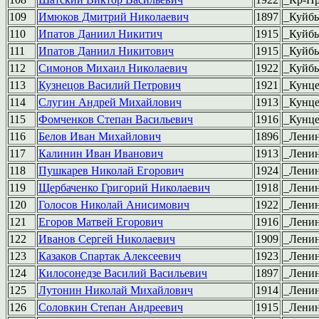
109
Имюков Дмитрий Николаевич
1897
_Куйб
110
Ипатов Даниил Никитич
1915
_Куйб
111
Ипатов Даниил Никитович
1915
_Куйб
112
Симонов Михаил Николаевич
1922
_Куйб
113
Кузнецов Василий Петрович
1921
_Кунц
114
Слугин Андрей Михайлович
1913
_Кунц
115
Фомченков Степан Васильевич
1916
_Кунц
116
Белов Иван Михайлович
1896
_Ленин
117
Калинин Иван Иванович
1913
_Ленин
118
Пушкарев Николай Егорович
1924
_Ленин
119
Щербаченко Григорий Николаевич
1918
_Ленин
120
Голосов Николай Анисимович
1922
_Лени
121
Егоров Матвей Егорович
1916
_Лени
122
Иванов Сергей Николаевич
1909
_Лени
123
Казаков Спартак Алексеевич
1923
_Лени
124
Килосонедзе Василий Васильевич
1897
_Лени
125
Лутонин Николай Михайлович
1914
_Лени
126
Соловкин Степан Андреевич
1915
_Лени