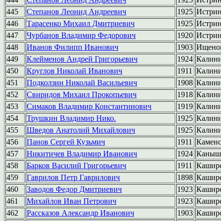
445
Степанов Леонид Андреевич
1925
Истри
446
Тарасенко Михаил Дмитриевич
1925
Истри
447
Чурбанов Владимир Федорович
1920
Истри
448
Иванов Филипп Иванович
1903
Ищено
449
Клейменов Андрей Григорьевич
1924
Калин
450
Круглов Николай Иванович
1911
Калин
451
Подколзин Николай Васильевич
1908
Калин
452
Свиридов Михаил Прокопьевич
1918
Калин
453
Симаков Владимир Константинович
1919
Калин
454
Трушкин Владимир Нико.
1925
Калин
455
Шведов Анатолий Михайлович
1925
Калин
456
Панов Сергей Кузьмич
1911
Камен
457
Никитичев Владимир Иванович
1924
Каныш
458
Барков Василий Григорьевич
1911
Кашир
459
Гаврилов Петр Гаврилович
1898
Кашир
460
Заводов Федор Дмитриевич
1923
Кашир
461
Михайлов Иван Петрович
1923
Кашир
462
Рассказов Александр Иванович
1903
Кашир