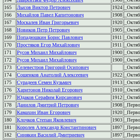
165
Лысов Виктор Петрович
1924
_Октяб
166
Михайлов Павел Капитонович
1908
_Октяб
167
Москалев Иван Григорьевич
1920
_Октяб
168
Новиков Петр Петрович
1905
_Октяб
169
Попадюшкин Борис Павлович
1911
_Октяб
170
Простяков Егор Михайлович
1911
_Октяб
171
Русов Михаил Михайлович
1900
_Октяб
172
Русов Михаил Михайлович
1900
_Октяб
173
Селевестров Григорий Осипович
_Октяб
174
Сошенков Анатолий Алексеевич
1922
_Октяб
175
Сурадеев Семен Кузьмич
1913
_Октяб
176
Харитонов Николай Егорович
1910
_Октяб
177
Юдаков Серафим Кирсанович
1912
_Октяб
178
Данилов Дмитрий Петрович
1908
_Перв
179
Камахин Иван Егорович
1920
_Перв
180
Клочков Степан Яковлевич
1903
_Перв
181
Королев Александр Константинович
1897
_Перв
182
Синякин Василий Дмитриевич
1897
_Перв