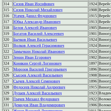
314
Сизов Иван Иосифович
1924
Верейс
315
Сизов Николай Михайлович
1908
Верейс
316
Усачев Данил Федорович
1915
Верейс
317
Юбка Александр Иванович
1913
Верейс
318
Белов Алексей Иванович
1905
Виногр
319
Богатов Василий Алексеевич
1901
Виногр
320
Бычков Иван Васильевич
1924
Виногр
321
Волков Алексей Герасимович
1924
Виногр
322
Замычкин Николай Иванович
1924
Виногр
323
Зенин Иван Егорович
1902
Виногр
324
Конякин Сергей Логинович
1897
Виногр
325
Морозов Василий Григорьевич
1896
Виногр
326
Сысоев Алексей Васильевич
1908
Виногр
327
Сычев Алексей Семенович
1896
Виногр
328
Федосеев Николай Андреевич
1915
Виногр
329
Дулаев Алексей Васильевич
1923
Влади
330
Грачев Михаил Федорович
1922
Волоко
331
Демидов Иван Владимирович
1906
Волоко
332
Жуков Василий Дмитриевич
1911
Волоко