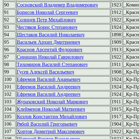
90
Сосновский Владимер Владимерович
1923
_Коми
91
Борисов Николай Сергеевич
1912
_Красн
92
Солнцев Петр Михайлович
1922
_Красн
93
Чистяков Борис Степанович
1924
_Красн
94
Шестаков Василий Николаевич
1898
_Красн
95
Васильев Архип Дмитриевич
1909
_Красн
96
Краснов Арсентий Федорович
1913
_Красн
97
Синицин Николай Гаврилович
1922
_Красн
98
Тихомиров Василий Степанович
1911
_Красн
99
Гусев Алексей Васильевич
1908
_Кр-Пр
100
Ефремов Василий Ананьевич
1924
_Кр-Пр
101
Ефремов Василий Андреевич
1924
_Кр-Пр
102
Ефремов Василий Андреевич
1924
_Кр-Пр
103
Жураховский Николай Маркович
1911
_Кр-Пр
104
Клейменов Николай Матвеевич
1915
_Кр-Пр
105
Козлов Константин Михайлович
1917
_Кр-Пр
106
Рябой Василий Григорьевич
1904
_Кр-Пр
107
Хортов Димитрий Максимович
1922
_Кр-Пр
108
Шатский Виктор Васильевич
1922
_Кр-Пр