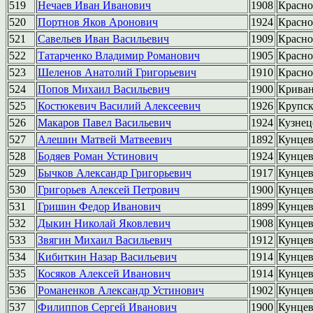
519
Нечаев Иван Иванович
1908
Красно
520
Портнов Яков Аронович
1924
Красно
521
Савельев Иван Васильевич
1909
Красно
522
Татарченко Владимир Романович
1905
Красно
523
Шеленов Анатолий Григорьевич
1910
Красно
524
Попов Михаил Васильевич
1900
Крива
525
Костюкевич Василий Алексеевич
1926
Крупс
526
Макаров Павел Васильевич
1924
Кузнец
527
Алешин Матвей Матвеевич
1892
Кунце
528
Бодяев Роман Устинович
1924
Кунце
529
Бычков Александр Григорьевич
1917
Кунце
530
Григорьев Алексей Петрович
1900
Кунце
531
Гришин Федор Иванович
1899
Кунце
532
Дыкин Николай Яковлевич
1908
Кунце
533
Звягин Михаил Васильевич
1912
Кунце
534
Кибиткин Назар Васильевич
1914
Кунце
535
Косяков Алексей Иванович
1914
Кунце
536
Романенков Александр Устинович
1902
Кунце
537
Филиппов Сергей Иванович
1900
Кунце