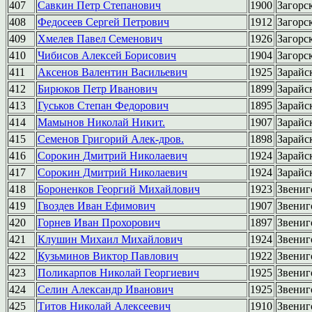
407
Савкин Петр Степанович
1900
Загорс
408
Федосеев Сергей Петрович
1912
Загорс
409
Хмелев Павел Семенович
1926
Загорс
410
Чибисов Алексей Борисович
1904
Загорс
411
Аксенов Валентин Васильевич
1925
Зарайс
412
Бирюков Петр Иванович
1899
Зарайс
413
Гуськов Степан Федорович
1895
Зарайс
414
Мамынов Николай Никит.
1907
Зарайс
415
Семенов Григорий Алек-дров.
1898
Зарайс
416
Сорокин Дмитрий Николаевич
1924
Зарайс
417
Сорокин Дмитрий Николаевич
1924
Зарайс
418
Бороненков Георгий Михайлович
1923
Звениг
419
Гвоздев Иван Ефимович
1907
Звениг
420
Горнев Иван Прохорович
1897
Звениг
421
Клушин Михаил Михайлович
1924
Звениг
422
Кузьминов Виктор Павлович
1922
Звениг
423
Поликарпов Николай Георгиевич
1925
Звениг
424
Селин Александр Иванович
1925
Звениг
425
Титов Николай Алексеевич
1910
Звениг