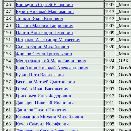
146
Корнаухов Сергей Егорович
1907
_Моск
147
Кузин Николай Максимович
1913
_Моск
148
Лонкин Яков Егорович
1912
_Моск
149
Оськин Максим Гаврилович
1907
_Моск
150
Панин Александр Петрович
1909
_Моск
151
Петраков Александр Матвеевич
1909
_Моск
152
Сычев Борис Михайлович
1920
_Моск
153
Фролов Семен Григорьевич
_Моск
154
Мендзержицкий Марк Гаврилович
1924
_ОВК
155
Болобанов Николай Александрович
1918
_Октяб
156
Бузин Петр Васильевич
1907
_Октяб
157
Веселов Матвей Дмитриевич
1904
_Октяб
158
Голубев Иван Васильевич
1907
_Октяб
159
Григорьев Илья Федорович
1912
_Октяб
160
Давыдов Николай Иванович
1911
_Октяб
161
Данилов Тихон Никитич
1913
_Октяб
162
Климанцов Михаил Михайлович
1905
_Октяб
163
Кучер Самуил Иосифович
1905
_Октяб
164
Лаврентьев Федор Алексеевич
1908
_Октяб