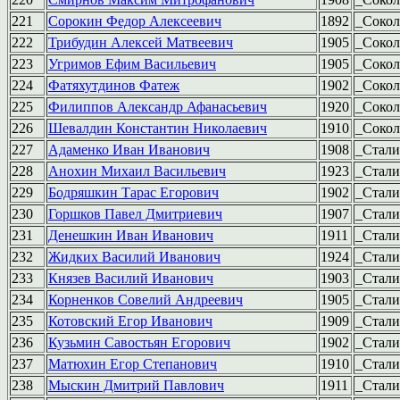
221
Сорокин Федор Алексеевич
1892
_Сокол
222
Трибудин Алексей Матвеевич
1905
_Сокол
223
Угримов Ефим Васильевич
1905
_Сокол
224
Фатяхутдинов Фатеж
1902
_Сокол
225
Филиппов Александр Афанасьевич
1920
_Сокол
226
Шевалдин Константин Николаевич
1910
_Сокол
227
Адаменко Иван Иванович
1908
_Стал
228
Анохин Михаил Васильевич
1923
_Стал
229
Бодряшкин Тарас Егорович
1902
_Стал
230
Горшков Павел Дмитриевич
1907
_Стал
231
Денешкин Иван Иванович
1911
_Стал
232
Жидких Василий Иванович
1924
_Стал
233
Князев Василий Иванович
1903
_Стал
234
Корненков Совелий Андреевич
1905
_Стал
235
Котовский Егор Иванович
1909
_Стал
236
Кузьмин Савостьян Егорович
1902
_Стал
237
Матюхин Егор Степанович
1910
_Стал
238
Мыскин Дмитрий Павлович
1911
_Стал