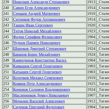
239
Николаев Александр Степанович
1913
_Стал
240
Савин Егор Александрович
1914
_Стал
241
Сеньков Андрей Матвеевич
1910
_Стал
242
Ситников Федор Артамонович
1914
_Стал
243
Ташин Иван Сергеевич
1920
_Стал
244
Титов Николай Михайлович
1923
_Стал
245
Фадин Серафим Феликсович
1904
_Стал
246
Чуднов Пармен Николаевич
1912
_Стал
247
Широков Дмитрий Степанович
1924
_Стал
248
Баранов Борис Михайлович
1924
_Таган
249
Камердинов Константин Васил.
1904
_Таган
250
Камышов Сергей Георгиевич
1903
_Таган
251
Катышев Сергей Георгиевич
1903
_Таган
252
Колочков Михаил Семенович
1919
_Таган
253
Комков Петр Александрович
1925
_Таган
254
Конюхов Соломон Владимирович
1924
_Таган
255
Масленников Демид Николаевич
1907
_Таган
256
Мочалин Василий Алексеевич
1912
_Таган
257
Сидоров Григорий Федотович
1904
_Таган