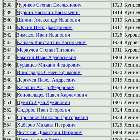
538
Чуриков Степан Емельянович
1923
Кунце
539
Чуркин Василий Васильевич
1914
Кунце
540
Шилин Александр Иванович
1910
Кунце
541
Юркин Петр Дмитриевич
1917
Кунце
542
Зимаков Иван Иванович
1926
Куровс
543
Кашаев Константин Васильевич
1924
Куровс
544
Меркулов Степан Титович
1911
Куровс
545
Бакотин Иван Афанасьевич
1904
Ленин
546
Буравцев Михаил Федорович
1917
Ленин
547
Виноградов Семен Ефимович
1920
Ленин
548
Дергачев Павел Андреевич
1915
Ленин
549
Качалин Ал-др Федорович
1923
Ленин
550
Коновальцев Павел Харламович
1905
Ленин
551
Пукито Лука Лукянович
1905
Ленин
552
Сидоров Иван Егорович
1924
Ленин
553
Строганов Николай Григорьевич
1924
Ленин
554
Хабаров Михаил Петрович
1925
Ленин
555
Чистяков Димитрий Петрович
1904
Ленин
556
Шамсутдинов Вазых
1907
Ленин