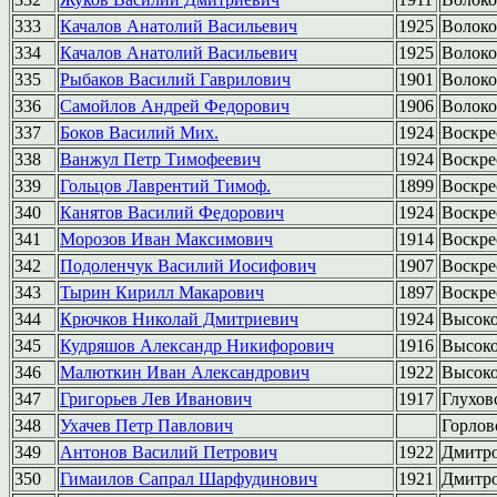
333
Качалов Анатолий Васильевич
1925
Волоко
334
Качалов Анатолий Васильевич
1925
Волоко
335
Рыбаков Василий Гаврилович
1901
Волоко
336
Самойлов Андрей Федорович
1906
Волоко
337
Боков Василий Мих.
1924
Воскре
338
Ванжул Петр Тимофеевич
1924
Воскре
339
Гольцов Лаврентий Тимоф.
1899
Воскре
340
Канятов Василий Федорович
1924
Воскре
341
Морозов Иван Максимович
1914
Воскре
342
Подоленчук Василий Иосифович
1907
Воскре
343
Тырин Кирилл Макарович
1897
Воскре
344
Крючков Николай Дмитриевич
1924
Высок
345
Кудряшов Александр Никифорович
1916
Высок
346
Малюткин Иван Александрович
1922
Высок
347
Григорьев Лев Иванович
1917
Глухов
348
Ухачев Петр Павлович
Горлов
349
Антонов Василий Петрович
1922
Дмитр
350
Гимаилов Сапрал Шарфудинович
1921
Дмитр