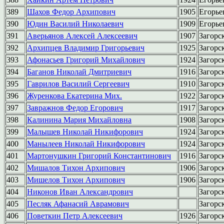
389
Шахов Федор Архипович
1905
Егорье
390
Юдин Василий Николаевич
1909
Егорье
391
Аверьянов Алексей Алексеевич
1907
Загорс
392
Архипцев Владимир Григорьевич
1925
Загорс
393
Афонасьев Григорий Михайлович
1924
Загорс
394
Баганов Николай Дмитриевич
1916
Загорс
395
Гаврилов Василий Сергеевич
1910
Загорс
396
Журенкова Екатерина Мих.
1922
Загорс
397
Завражнов Федор Егорович
1917
Загорс
398
Калинина Мария Михайловна
1908
Загорс
399
Малышев Николай Никифорович
1924
Загорс
400
Манылеев Николай Никифорович
1924
Загорс
401
Мартонушкин Григорий Константинович
1916
Загорс
402
Мишалов Тихон Архипович
1906
Загорс
403
Мишелов Тихон Архипович
1906
Загорс
404
Никонов Иван Александрович
Загорс
405
Песляк Афанасий Аврамович
Загорс
406
Поветкин Петр Алексеевич
1926
Загорс