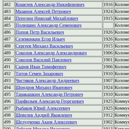
482
Кошелев Александр Никифорович
1916
Колом
483
Мазанов Алексей Петрович
1924
Колом
484
Пепелин Николай Михайлович
1915
Колом
485
Полюшин Александр Семенович
Колом
486
Попов Петр Васильевич
1926
Колом
487
Селемонкин Егор Ильич
1926
Колом
488
Сергеев Михаил Васильевич
1915
Колом
489
Соколов Александр Александрович
1906
Колом
490
Соколов Василий Павлович
1901
Колом
491
Сыров Иван Тимофеевич
1906
Колом
492
Титов Семен Захарович
1910
Колом
493
Чистяков Александр Андреевич
1907
Колом
494
Шондров Михаил Иванович
1924
Колом
495
Таракашкин Александр Петрович
1910
Коломе
496
Парфильев Александр Георгиевич
1925
Комму
497
Рыбаков Юрий Алексеевич
1925
Комму
498
Шевелев Андрей Яковлевич
1912
Комму
499
Шелудченко Аким Алексеевич
1902
Комму
500
Лебедев Михаил Иванович
1913
Комыш