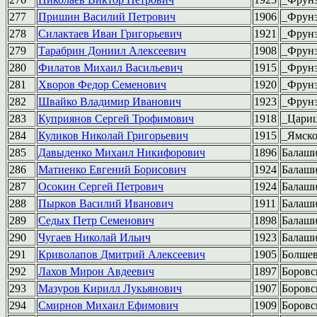
277
Пришин Василий Петрович
1906
_Фрун
278
Силактаев Иван Григорьевич
1921
_Фрун
279
Тарабрин Дониил Алексеевич
1908
_Фрун
280
Филатов Михаил Васильевич
1915
_Фрун
281
Хворов Федор Семенович
1920
_Фрун
282
Швайко Владимир Иванович
1923
_Фрун
283
Куприянов Сергей Трофимович
1918
_Цари
284
Куликов Николай Григорьевич
1915
_Ямск
285
Давыденко Михаил Никифорович
1896
Балаш
286
Матиенко Евгений Борисович
1924
Балаш
287
Осокин Сергей Петрович
1924
Балаш
288
Пырков Василий Иванович
1911
Балаш
289
Седых Петр Семенович
1898
Балаш
290
Чугаев Николай Ильич
1923
Балаш
291
Криволапов Дмитрий Алексеевич
1905
Болше
292
Лахов Мирон Авдеевич
1897
Боровс
293
Мазуров Кирилл Лукьянович
1907
Боровс
294
Смирнов Михаил Ефимович
1909
Боровс