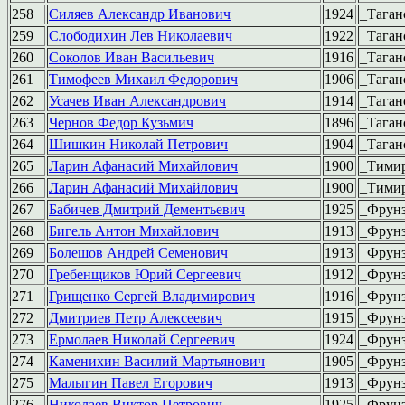
258
Силяев Александр Иванович
1924
_Таган
259
Слободихин Лев Николаевич
1922
_Таган
260
Соколов Иван Васильевич
1916
_Таган
261
Тимофеев Михаил Федорович
1906
_Таган
262
Усачев Иван Александрович
1914
_Таган
263
Чернов Федор Кузьмич
1896
_Таган
264
Шишкин Николай Петрович
1904
_Таган
265
Ларин Афанасий Михайлович
1900
_Тимир
266
Ларин Афанасий Михайлович
1900
_Тимир
267
Бабичев Дмитрий Дементьевич
1925
_Фрун
268
Бигель Антон Михайлович
1913
_Фрун
269
Болешов Андрей Семенович
1913
_Фрун
270
Гребенщиков Юрий Сергеевич
1912
_Фрун
271
Грищенко Сергей Владимирович
1916
_Фрун
272
Дмитриев Петр Алексеевич
1915
_Фрун
273
Ермолаев Николай Сергеевич
1924
_Фрун
274
Каменихин Василий Мартьянович
1905
_Фрун
275
Малыгин Павел Егорович
1913
_Фрун
276
Николаев Виктор Петрович
1925
_Фрун