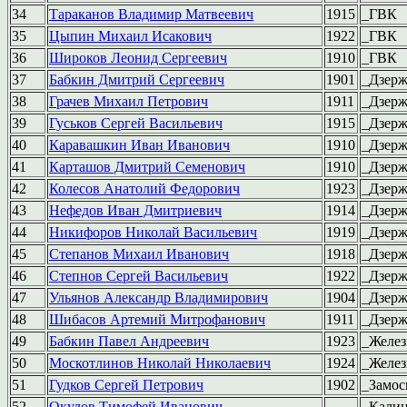
34
Тараканов Владимир Матвеевич
1915
_ГВК
35
Цыпин Михаил Исакович
1922
_ГВК
36
Широков Леонид Сергеевич
1910
_ГВК
37
Бабкин Дмитрий Сергеевич
1901
_Дзер
38
Грачев Михаил Петрович
1911
_Дзер
39
Гуськов Сергей Васильевич
1915
_Дзер
40
Каравашкин Иван Иванович
1910
_Дзер
41
Карташов Дмитрий Семенович
1910
_Дзер
42
Колесов Анатолий Федорович
1923
_Дзер
43
Нефедов Иван Дмитриевич
1914
_Дзер
44
Никифоров Николай Васильевич
1919
_Дзер
45
Степанов Михаил Иванович
1918
_Дзер
46
Степнов Сергей Васильевич
1922
_Дзер
47
Ульянов Александр Владимирович
1904
_Дзер
48
Шибасов Артемий Митрофанович
1911
_Дзер
49
Бабкин Павел Андреевич
1923
_Желе
50
Москотлинов Николай Николаевич
1924
_Желе
51
Гудков Сергей Петрович
1902
_Замос
52
Окулов Тимофей Иванович
_Кали