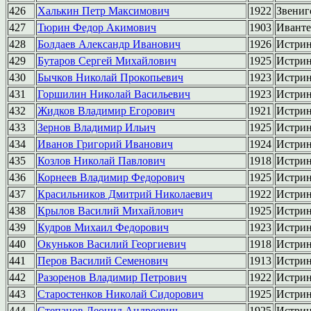
426
Халькин Петр Максимович
1922
Звениг
427
Тюрин Федор Акимович
1903
Иванте
428
Болдаев Александр Иванович
1926
Истри
429
Бутаров Сергей Михайлович
1925
Истри
430
Бычков Николай Прокопьевич
1923
Истри
431
Горшилин Николай Васильевич
1923
Истри
432
Жидков Владимир Егорович
1921
Истри
433
Зернов Владимир Ильич
1925
Истри
434
Иванов Григорий Иванович
1924
Истри
435
Козлов Николай Павлович
1918
Истри
436
Корнеев Владимир Федорович
1925
Истри
437
Красильников Дмитрий Николаевич
1922
Истри
438
Крылов Василий Михайлович
1925
Истри
439
Кудров Михаил Федорович
1923
Истри
440
Окуньков Василий Георгиевич
1918
Истри
441
Перов Василий Семенович
1913
Истри
442
Разоренов Владимир Петрович
1922
Истри
443
Старостенков Николай Сидорович
1925
Истри
444
Степанов Леонид Андреевич
1925
Истри