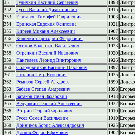
351
Гуличкин Василий Сергеевич
1898
Дмитр
352
Гусев Василий Димитриевич
1915
Дмитр
353
Елизаров Тимофей Гаврилович
1903
Дмитр
354
Еринская Евдокия Осиповна
1921
Дмитр
355
Киреев Михаил Алексеевич
1907
Дмитр
356
Количкин Григорий Федорович
1923
Дмитр
357
Осипов Валентин Васильевич
1923
Дмитр
358
Отрепкин Василий Иванович
1920
Дмитр
359
Пантелеев Леонид Викторович
1926
Дмитр
360
Солодовников Василий Павлович
1897
Дмитр
361
Потапов Петр Егорович
1925
Донск
362
Ремизов Сергей Ал-дров.
1899
Донск
363
Бабаев Степан Андреевич
1898
Егорье
364
Батаков Иван Захарович
1913
Егорье
365
Верушкин Георгий Алексеевич
1922
Егорье
366
Вотрин Георгий Фролович
1910
Егорье
367
Гусев Семен Васильевич
1910
Егорье
368
Дойников Борис Александрович
1925
Егорье
369
Дятлов Федор Ефимович
1902
Егорье