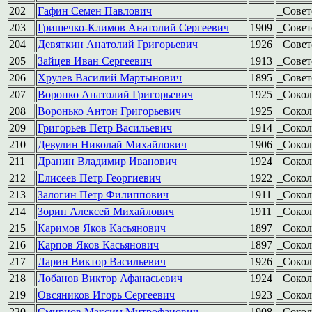
202
Гафин Семен Павлович
_Совет
203
Гришечко-Климов Анатолий Сергеевич
1909
_Совет
204
Девяткин Анатолий Григорьевич
1926
_Совет
205
Зайцев Иван Сергеевич
1913
_Совет
206
Хрулев Василий Мартынович
1895
_Совет
207
Воронко Анатолий Григорьевич
1925
_Сокол
208
Воронько Антон Григорьевич
1925
_Сокол
209
Григорьев Петр Васильевич
1914
_Сокол
210
Девулин Николай Михайлович
1906
_Сокол
211
Дранин Владимир Иванович
1924
_Сокол
212
Елисеев Петр Георгиевич
1922
_Сокол
213
Залогин Петр Филиппович
1911
_Сокол
214
Зорин Алексей Михайлович
1911
_Сокол
215
Каримов Яков Касьянович
1897
_Сокол
216
Карпов Яков Касьянович
1897
_Сокол
217
Ларин Виктор Васильевич
1926
_Сокол
218
Лобанов Виктор Афанасьевич
1924
_Сокол
219
Овсяников Игорь Сергеевич
1923
_Сокол
220
Смирнов Максим Митрофанович
1908
_Сокол